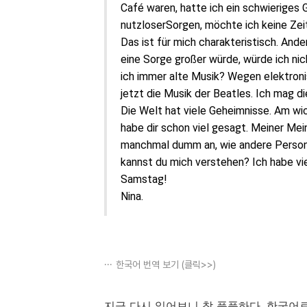
Caf
é
waren, hatte ich
ein
schwierig
es
nutzlose
r
Sorgen
,
möchte ich
keine
Zei
Das ist für mich
charakteristisch
. Ande
ein
e
Sorge
großer würde, würde ich ni
ich immer alte Musik? Wegen elektron
jetzt
die
Musik der Beatles. Ich mag
di
Die Welt hat viel
e Geheimnisse
. Am wi
habe dir schon viel gesagt. Meiner
M
ei
manchmal dumm an, wie andere
Perso
kannst du mich verstehen?
I
ch
habe
vi
Samstag!
Nina.
한국어 번역 보기 (클릭>>)
지금 다시 읽어보니 참 풋풋하다. 한국어로