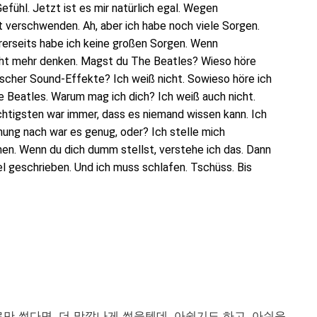
Gefühl. Jetzt
ist
es
mir natürlich egal. Wegen
t
verschwenden
. Ah, aber ich habe noch viel
e
Sorgen.
rerseits habe ich kein
e
große
n
Sorgen. Wenn
cht mehr denken. Magst du The Beatles? Wieso höre
ische
r
Sound-Effekte? Ich weiß nicht. Sowieso höre ich
e
Beatles. Warum mag ich dich? Ich weiß auch nicht.
chtigsten war immer,
dass es
niemand wissen kann. Ich
nung
nach
war es genug, oder? Ich stelle mich
nen. Wenn du
dich dumm stellst, verstehe ich
das
. Dann
el geschrieben. Und ich muss schlafen. Tschüss. Bis
만 썼다면, 더 맛깔나게 썼을텐데. 아쉽기도 하고. 아쉬운