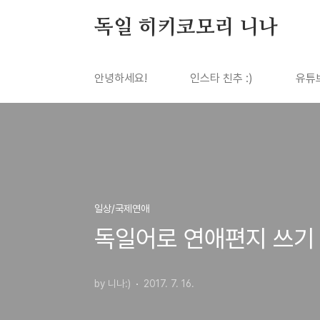
본문 바로가기
독일 히키코모리 니나
안녕하세요!
인스타 친추 :)
유튜
일상/국제연애
독일어로 연애편지 쓰기 
by 니나:)
2017. 7. 16.