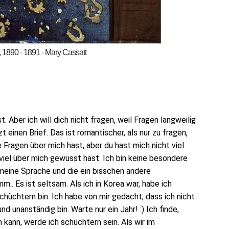
, 1890 - 1891 - Mary Cassatt
 Aber ich will di
ch
nicht fragen, weil
Fragen langweilig
zt
eine
n
Brief.
Das i
st
romantischer
,
als nur zu fragen,
e Fragen
über mich hast
, aber du hast mi
ch
nicht viel
viel
über mich
gewusst
hast. Ich bin
keine
besondere
meine Sprache und
die
ein bis
s
chen andere
.. Es ist seltsam. Als ich in Korea war, habe ich
chüchtern bin
. Ich habe
von mir
gedacht, dass ich nicht
und
u
nanständig
bin. Wart
e
nur ein Jahr! :) Ich finde,
n kann, werde ich
schüchtern
sein. Als wir im