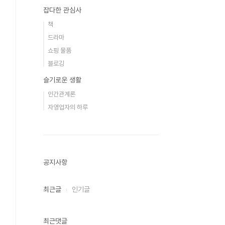
잡다한 관심사
책
드라마
쇼핑 물품
블로깅
슬기로운 생활
인간관계론
자영업자의 하루
공지사항
최근글
인기글
최근댓글