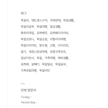
태그
독일어
애드센스수익
국제연애
독일생활
독일어공부
독일여행
일상생활
왕좌의게임
요케베맛
요케베다이어트
독일코로나
독일쇼핑
이탈리아여행
독일다이어트
향수병
근황
다이어트
일기
새로나온요케베
프랑크푸르트
일상다반사
독일
가족여행
해외생활
요케베
살빼기
독일일상
독일날씨
가족유럽여행
독일이민
전체 방문자
Today :
Yesterday :