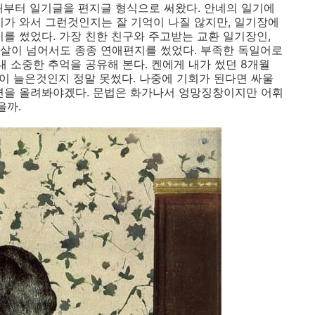
때부터 일기글을 편지글 형식으로 써왔다. 안네의 일기에
기가 와서 그런것인지는 잘 기억이 나질 않지만, 일기장에
를 썼었다. 가장 친한 친구와 주고받는 교환 일기장인,
살이 넘어서도 종종 연애편지를 썼었다. 부족한 독일어로
내 소중한 추억을 공유해 본다. 켄에게 내가 썼던 8개월
많이 늘은것인지 정말 못썼다. 나중에 기회가 된다면 싸울
변을 올려봐야겠다. 문법은 화가나서 엉망징창이지만 어휘
을까.