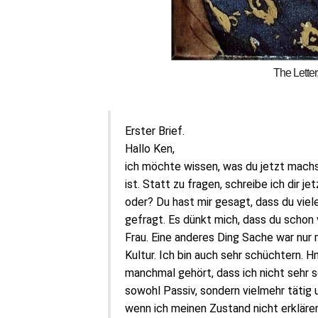
The Letter
Erste
r
Brief.
Hallo Ken,
ich möchte wissen, was du jetzt machst.
ist. Statt
zu f
ragen, schreibe ich
dir
jet
oder? Du hast mir gesagt, dass du
viel
gefragt. Es
dünkt mich
, dass du schon
Frau.
Eine a
nderes Ding
Sache
war
nur 
Kultur.
I
ch
bin auch sehr
schüchtern. Hmm
manchmal gehört,
dass ich nicht sehr
s
sowohl Passiv
, sondern
vielmehr tätig 
wenn ich meine
n
Zustand nicht erkläre