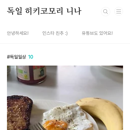
본문 바로가기
독일 히키코모리 니나
안녕하세요!
인스타 친추 :)
유튜브도 있어요!
독일일상
10