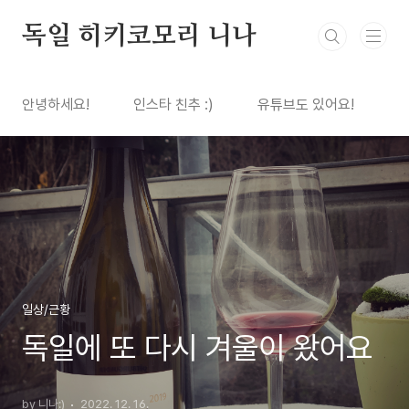
본문 바로가기
독일 히키코모리 니나
안녕하세요!
인스타 친추 :)
유튜브도 있어요!
일상/근황
독일에 또 다시 겨울이 왔어요
by 니나:)
2022. 12. 16.