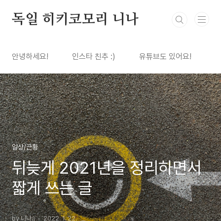
본문 바로가기
독일 히키코모리 니나
안녕하세요!
인스타 친추 :)
유튜브도 있어요!
일상/근황
뒤늦게 2021년을 정리하면서
짧게 쓰는 글
by 니나:)
2022. 1. 22.