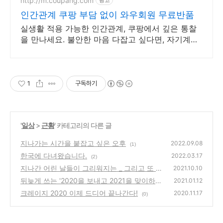
http://m.coupang.com
인간관계 쿠팡 부담 없이 와우회원 무료반품
실생활 적용 가능한 인간관계, 쿠팡에서 깊은 통찰
을 만나세요. 불안한 마음 다잡고 싶다면, 자기계발
도서, 내면의 평온을 되찾으세요.
1
구독하기
'
일상
>
근황
' 카테고리의 다른 글
지나가는 시간을 붙잡고 싶은 오후
2022.09.08
(1)
한국에 다녀왔습니다.
2022.03.17
(2)
지나간 어린 날들이 그리워지는 _ 그리고 또 이
2021.10.10
런걸 곱씹는 예민한 나를 위해
뒤늦게 쓰는 '2020을 보내고 2021을 맞이하
(0)
2021.01.12
는' 글
크레이지 2020 이제 드디어 끝나간다!
(2)
2020.11.17
(0)