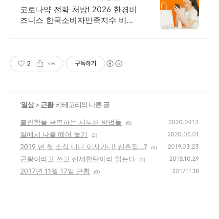
365일 24시간 진료가능
코로나약 전화 처방! 2026 한경비
즈니스 한국소비자만족지수 비대
면 진료 앱 1위
2
구독하기
'
일상
>
근황
' 카테고리의 다른 글
불안함을 극복하는 서투른 방법들
2020.09.13
(0)
일에서 나를 떼어 놓기
2020.05.01
(2)
2019 년 첫 소식 니나 이사가다! 신혼집...?
2019.03.23
(0)
근황이라고 쓰고 신세한탄이라 읽는다
2018.10.29
(1)
2017년 11월 17일 근황
2017.11.18
(0)