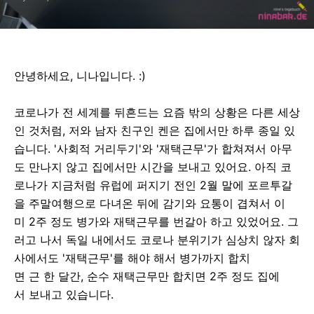
안녕하세요,
니나입니다.
:)
코로나가
전
세계를
뒤흔드는
요즘
밖의
상황은
다른
세상
인
것처럼,
저와
남자
친구인
켄은
집에서만
하루
종일
있
습니다.
'사회적
거리두기'와
'재택근무'가
합쳐져서
아무
도
만나지
않고
집에서만
시간을
보내고
있어요.
아직
코
로나가
지금처럼
유럽에
퍼지기
전인
2월
말에
포르투갈
을
주말여행으로
다녀온
뒤에
감기와
요통이
겹쳐서
이
미
2주
정도
병가와
재택근무를
번갈아
하고
있었어요.
그
러고
나서
독일
내에서도
코로나
분위기가
심상치
않자
회
사에서도
'재택근무'를
해야
해서
병가까지
합치
면
근
한
달간,
순수
재택근무만
합치면
2주
정도
집에
서
보내고
있습니다.