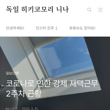
본문 바로가기
독일 히키코모리 니나
안녕하세요!
인스타 친추 :)
유튜브도 있어요!
일상/근황
코로나로 인한 강제 재택근무
2주차 근황
by 니나:)
2020. 3. 31.