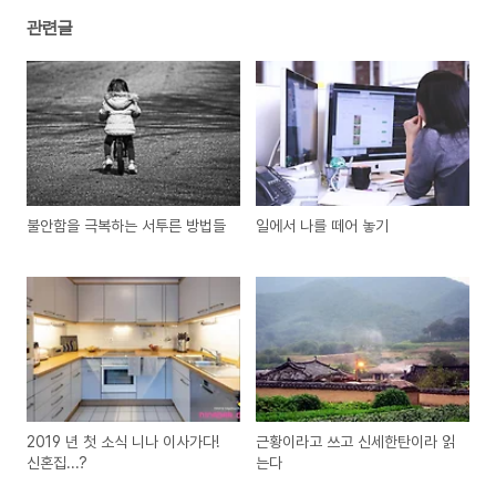
관련글
불안함을 극복하는 서투른 방법들
일에서 나를 떼어 놓기
2019 년 첫 소식 니나 이사가다!
근황이라고 쓰고 신세한탄이라 읽
신혼집...?
는다