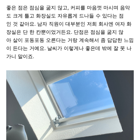
좋은
점은
점심을
굶지
않고,
커피를
마음껏
마시며
음악
도 크게 틀고
화장실도
자유롭게
드나들
수
있다는
점
인
것
같아요.
남자
직원이
대부분인
저희
회사엔
여자
화
장실은
단
한
칸뿐이었거든요.
단점은
점심을
굶지
않
아
살이
포동포동
오른다는
거랑
계속해서
좀
답답한
느낌
이
든다는
거예요.
날씨가
이렇게나
좋은데
밖에
잘
못
나
가니
말이죠.